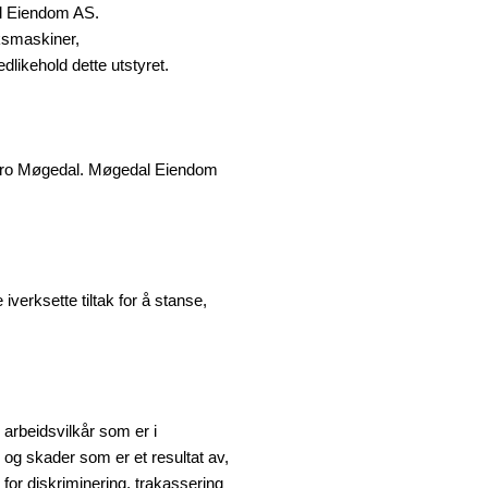
al Eiendom AS.
uksmaskiner,
likehold dette utstyret.
tagro Møgedal. Møgedal Eiendom
verksette tiltak for å stanse,
 arbeidsvilkår som er i
og skader som er et resultat av,
or diskriminering, trakassering