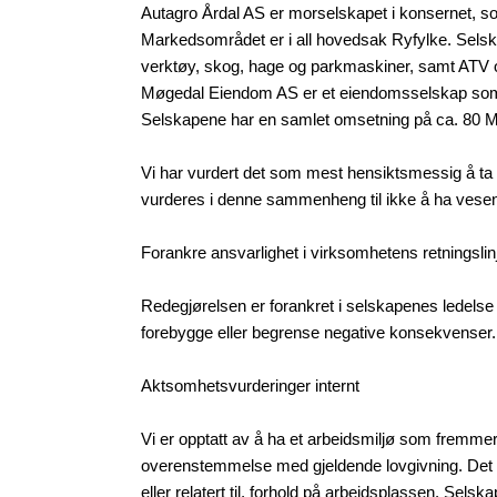
Autagro Årdal AS er morselskapet i konsernet,
Markedsområdet er i all hovedsak Ryfylke. Selska
verktøy, skog, hage og parkmaskiner, samt ATV o
Møgedal Eiendom AS er et eiendomsselskap som 
Selskapene har en samlet omsetning på ca. 80 
Vi har vurdert det som mest hensiktsmessig å t
vurderes i denne sammenheng til ikke å ha vesentl
Forankre ansvarlighet i virksomhetens retningslin
Redegjørelsen er forankret i selskapenes ledelse o
forebygge eller begrense negative konsekvenser.
Aktsomhetsvurderinger internt
Vi er opptatt av å ha et arbeidsmiljø som fremmer 
overenstemmelse med gjeldende lovgivning. Det sk
eller relatert til, forhold på arbeidsplassen.
Selskap