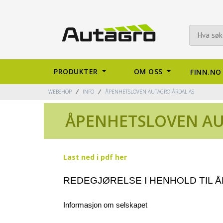
PRODUKTER
OM OSS
FINN.NO
WEBSHOP
INFO
ÅPENHETSLOVEN AUTAGRO ÅRDAL AS
ÅPENHETSLOVEN AU
Last ned i pdf her
REDEGJØRELSE I HENHOLD TIL
Informasjon om selskapet