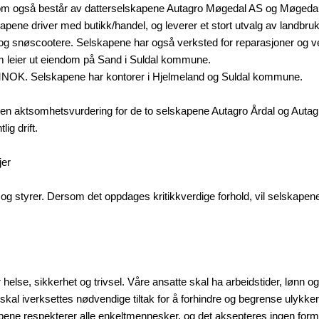
 som også består av datterselskapene Autagro Møgedal AS og Møged
pene driver med butikk/handel, og leverer et stort utvalg av landbr
g snøscootere. Selskapene har også verksted for reparasjoner og ved
leier ut eiendom på Sand i Suldal kommune.
MNOK. Selskapene har kontorer i Hjelmeland og Suldal kommune.
a en aktsomhetsvurdering for de to selskapene Autagro Årdal og Au
ig drift.
jer
g styrer. Dersom det oppdages kritikkverdige forhold, vil selskapene i
helse, sikkerhet og trivsel. Våre ansatte skal ha arbeidstider, lønn og
al iverksettes nødvendige tiltak for å forhindre og begrense ulykker 
ene respekterer alle enkeltmennesker, og det aksepteres ingen form f