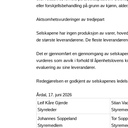
eller forskjellsbehandling på grunn av kjønn, alder, 
Aktsomhetsvurderinger av tredjepart
Selskapene har ingen produksjon av varer, hovedde
de største leverandørene. De fleste leverandøre
Det er gjennomført en gjennomgang av selskapene
vurderes som avvik i forhold til åpenhetslovens kr
evaluering av sine leverandører.
Redegjørelsen er godkjent av selskapenes ledelse
Årdal, 17. juni 2026
Leif Kåre Gjerde
Stian Va
Styreleder
Styreme
Johannes Soppeland
Tor Sopp
Styremedlem
Styreme