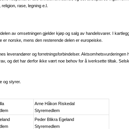
religion, rase, legning e.l.
len av omsetningen gjelder kjøp og salg av handelsvarer. I kartleggi
ne er norske, mens den resterende delen er europeiske.
s leverandører og forretningsforbindelser. Aktsomhetsvurderingen 
av, og det har derfor ikke vært noe behov for å iverksette tiltak. Sels
 og styrer.
dla
Arne Håkon Riskedal
dlem
Styremedlem
eland
Peder Blikra Egeland
dlem
Styremedlem