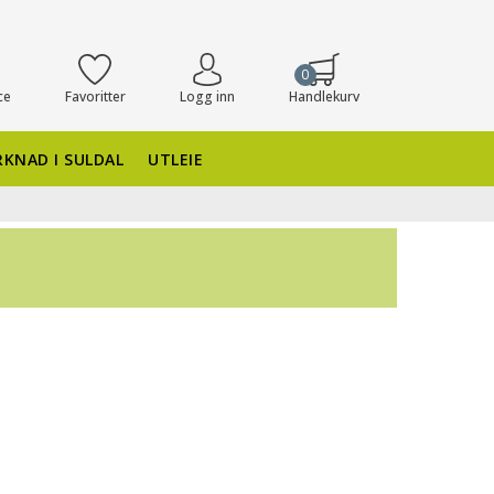
0
ce
Favoritter
Logg inn
Handlekurv
KNAD I SULDAL
UTLEIE