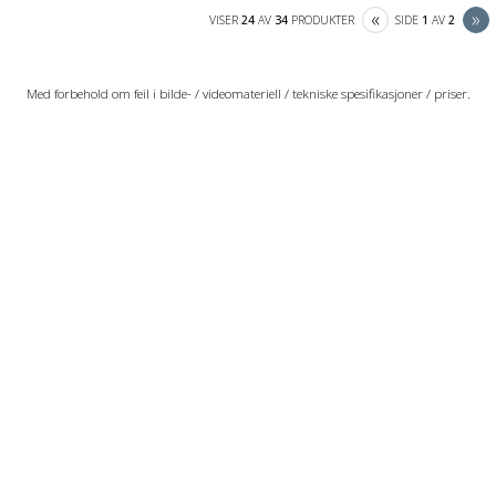
PREVIOUS
N
«
»
VISER
24
AV
34
PRODUKTER
SIDE
1
AV
2
Med forbehold om feil i bilde- / videomateriell / tekniske spesifikasjoner / priser.