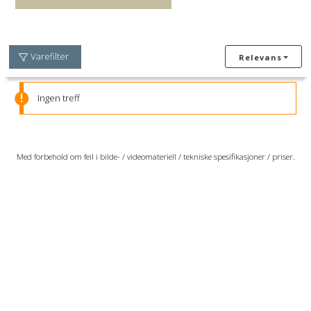
Varefilter
Relevans
Ingen treff
Med forbehold om feil i bilde- / videomateriell / tekniske spesifikasjoner / priser.