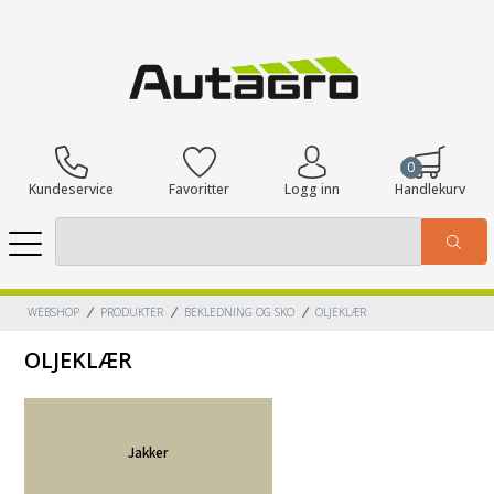
0
Kundeservice
Favoritter
Logg inn
Handlekurv
WEBSHOP
PRODUKTER
BEKLEDNING OG SKO
OLJEKLÆR
OLJEKLÆR
Jakker