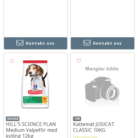
Kontakt oss
Kontakt oss
604268
190
HILL'S SCIENCE PLAN
Kattemat JOSICAT
Medium Valpefôr med
CLASSIC 10KG
kylling 12kg
Spesifikasjoner: