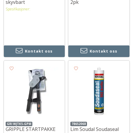
skyvbart
2pk
Spesifikasjoner:
Kontakt oss
Kontakt oss
GRI WJTK5-GPM
78652068
GRIPPLE STARTPAKKE
Lim Soudal Soudaseal