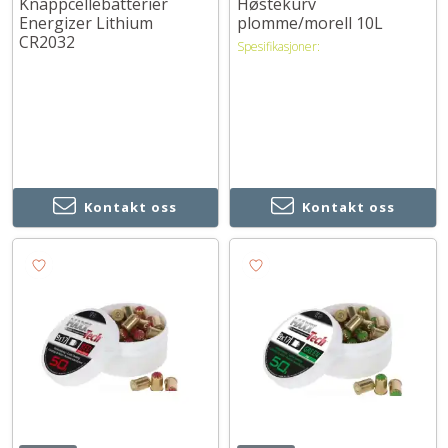
Knappcellebatterier
Høstekurv
Energizer Lithium
plomme/morell 10L
CR2032
Spesifikasjoner:
Kontakt oss
Kontakt oss