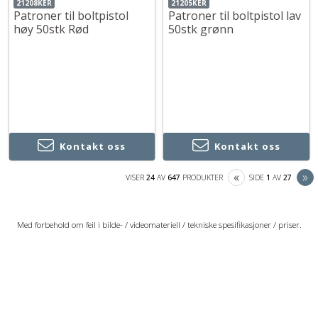
21208KER
21205KER
Patroner til boltpistol
Patroner til boltpistol lav
høy 50stk Rød
50stk grønn
Kontakt oss
Kontakt oss
PREVIOUS
N
«
»
VISER
24
AV
647
PRODUKTER
SIDE
1
AV
27
Med forbehold om feil i bilde- / videomateriell / tekniske spesifikasjoner / priser.