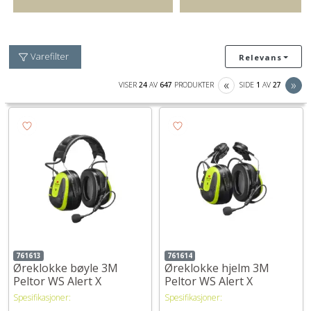
Varefilter
Relevans
PREVIOUS
NE
«
»
VISER
24
AV
647
PRODUKTER
SIDE
1
AV
27
761613
761614
Øreklokke bøyle 3M
Øreklokke hjelm 3M
Peltor WS Alert X
Peltor WS Alert X
Spesifikasjoner:
Spesifikasjoner: