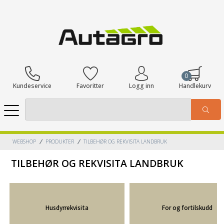
0
Kundeservice
Favoritter
Logg inn
Handlekurv
WEBSHOP
PRODUKTER
TILBEHØR OG REKVISITA LANDBRUK
TILBEHØR OG REKVISITA LANDBRUK
Husdyrrekvisita
For og fortilskudd