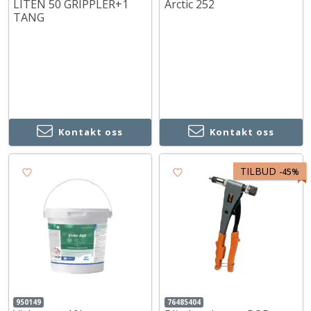
LITEN 50 GRIPPLER+1
Arctic 252
TANG
Kontakt oss
Kontakt oss
TILBUD
-
45%
950149
76485404