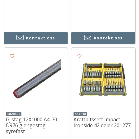
Kontakt oss
Kontakt oss
3820895
554618
Gj.stag 12X1000 A4-70
Kraftbitssett Impact
D976 gjengestag
Ironside 42 deler 201277
syrefast