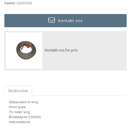
Varenr:
IG200168
Kontakt oss
Kontakt oss for pris
Beskrivelse
Ståltau/wire til vinsj
9mm tjukk
75 meter lang
Bruddstyrke 5300KG
med endekrok