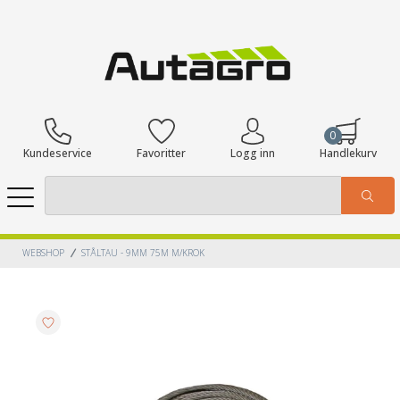
0
Kundeservice
Favoritter
Logg inn
Handlekurv
WEBSHOP
STÅLTAU - 9MM 75M M/KROK