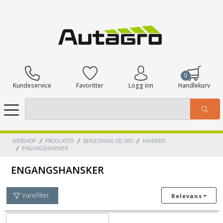
0
Kundeservice
Favoritter
Logg inn
Handlekurv
WEBSHOP
PRODUKTER
BEKLEDNING OG SKO
HANSKER
ENGANGSHANSKER
ENGANGSHANSKER
Varefilter
Relevans