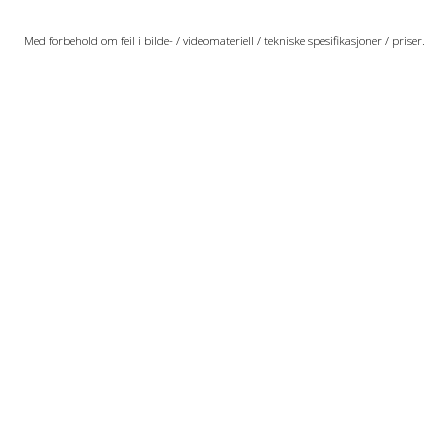
Med forbehold om feil i bilde- / videomateriell / tekniske spesifikasjoner / priser.